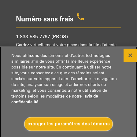
Numéro sans frais
1-833-585-7767 (PROS)
Gardez virtuellement votre place dans la file d'attente
ou demandez à être rappelé.
Nous utilisons des témoins et d’autres technologies
Le lundi et le mardi de 8 h à 18 h HNE
similaires afin de vous offrir la meilleure expérience
Du mercredi au vendredi de 9 h à 18 h HNE
possible sur notre site. En continuant à utiliser notre
site, vous consentez à ce que des témoins soient
stockés sur votre appareil afin d’améliorer la navigation
du site, analyser son usage et aider nos efforts de
marketing; et vous consentez à notre utilisation de
témoins selon les modalités de notre
avis de
confidentialité
.
® / ™ © Whirlpool 2026.
Utilisée sous licence au Canada. Tous droits réservés.
Pièces et accessoires
Youtube
Accessibilité
changer les paramètres des témoins
Avis de confidentialité
Modalités
Contact