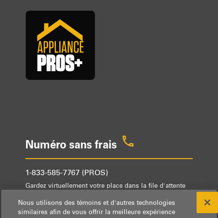
Numéro sans frais
1-833-585-7767 (PROS)
Gardez virtuellement votre place dans la file d'attente
ou demandez à être rappelé.
Nous utilisons des témoins et d’autres technologies
Le lundi et le mardi de 8 h à 18 h HNE
similaires afin de vous offrir la meilleure expérience